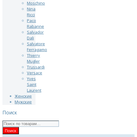
Moschino
Nina
Ricci
Paco
Rabanne
Salvador
Dali
Salvatore
Ferragamo
Thierry
Mugler
Trussardi
Versace
Yves
Saint
Laurent
Женские
Мужские
Поиск
Искать: