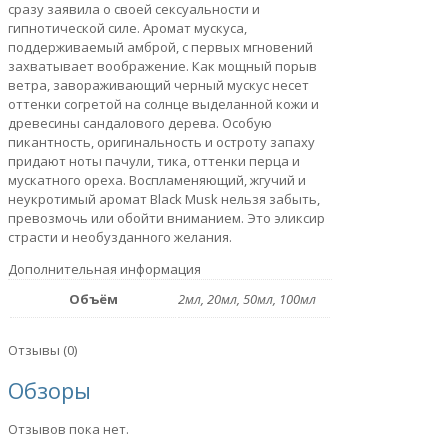
сразу заявила о своей сексуальности и
гипнотической силе. Аромат мускуса,
поддерживаемый амброй, с первых мгновений
захватывает воображение. Как мощный порыв
ветра, завораживающий черный мускус несет
оттенки согретой на солнце выделанной кожи и
древесины сандалового дерева. Особую
пикантность, оригинальность и остроту запаху
придают ноты пачули, тика, оттенки перца и
мускатного ореха. Воспламеняющий, жгучий и
неукротимый аромат Black Musk нельзя забыть,
превозмочь или обойти вниманием. Это эликсир
страсти и необузданного желания.
Дополнительная информация
Объём
2мл, 20мл, 50мл, 100мл
Отзывы (0)
Обзоры
Отзывов пока нет.