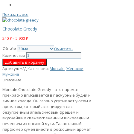
Показать все
Chocolate Greedy
240
–
5 900
Р
Р
Объём
Очистить
Количество
Добавить в корзину
Артикул:
Н/Д
Категории:
Montale
,
Женские
,
Мужские
Описание
Montale Chocolate Greedy – этот аромат
прекрасно вписывается в пасмурные будни и
зимние холода. Он словно укутывает уютом и
ароматом, который ассоциируется с
безупречным апельсиновым фрешем и
вкуснейшим свежеиспеченным шоколадным
печеньем из овсяной муки. Талантливый
парфюмер сумел внести в роскошный аромат