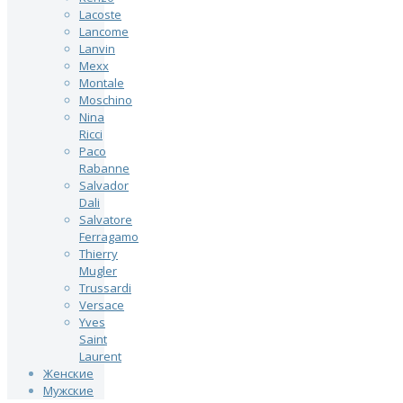
Lacoste
Lancome
Lanvin
Mexx
Montale
Moschino
Nina
Ricci
Paco
Rabanne
Salvador
Dali
Salvatore
Ferragamo
Thierry
Mugler
Trussardi
Versace
Yves
Saint
Laurent
Женские
Мужские