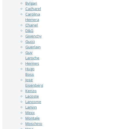
Bvlgari
Cacharel
Carolina
Herrera
Chanel
D&G
Givenchy
Gucci
Guerlain
Guy
Laroche
Hermes
Hugo
Boss
Jose
Eisenberg
Kenzo
Lacoste
Lancome
Lanvin
Mexx
Montale
Moschino
Nina