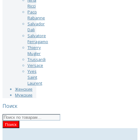
Ricci
Paco
Rabanne
Salvador
Dali
Salvatore
Ferragamo
Thierry
Mugler
Trussardi
Versace
Yves
Saint
Laurent
Женские
Мужские
Поиск
Искать: