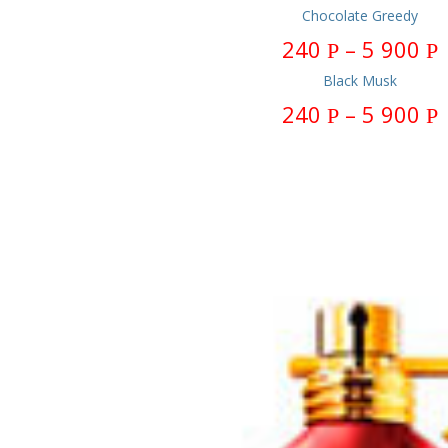
Chocolate Greedy
240
–
5 900
Р
Р
Black Musk
240
–
5 900
Р
Р