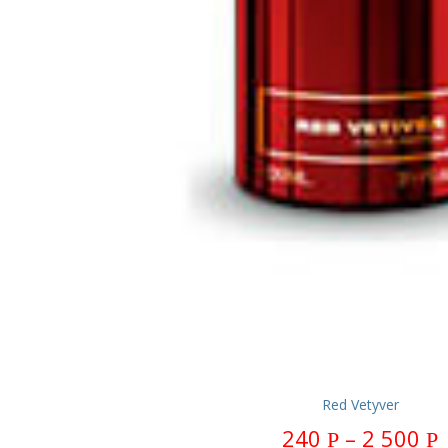
Red Vetyver
240
–
2 500
Р
Р