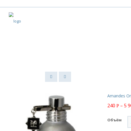
Amandes Ori
240
–
5 
Р
Объём