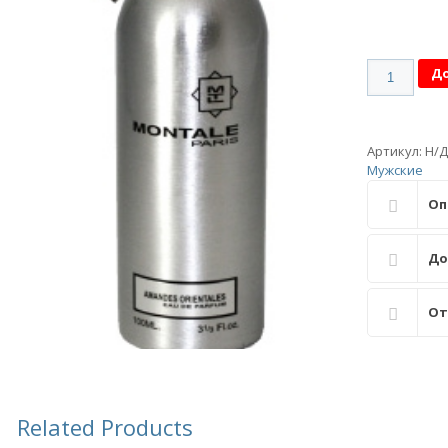
Количеств
До
Артикул:
Н/Д
Мужские
Оп
До
От
Related Products